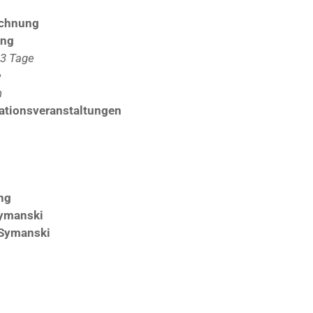
echnung
ung
 3 Tage
e
n
ationsveranstaltungen
ng
Symanski
a Symanski